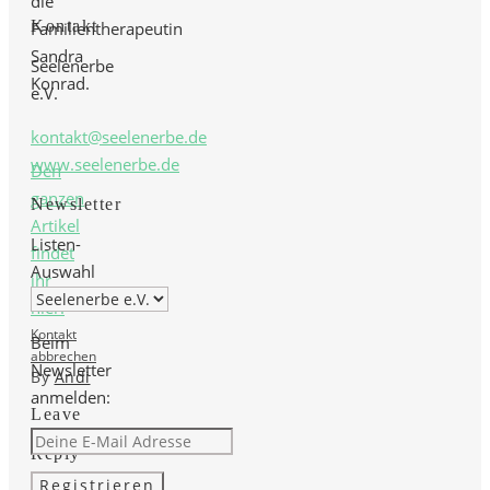
die
Kontakt
Familientherapeutin
Sandra
Seelenerbe
Konrad.
e.V.
kontakt@seelenerbe.de
www.seelenerbe.de
Den
ganzen
Newsletter
Artikel
Listen-
findet
Auswahl
ihr
hier:
Kontakt
Beim
abbrechen
Newsletter
By
Andi
anmelden:
Leave
a
Reply