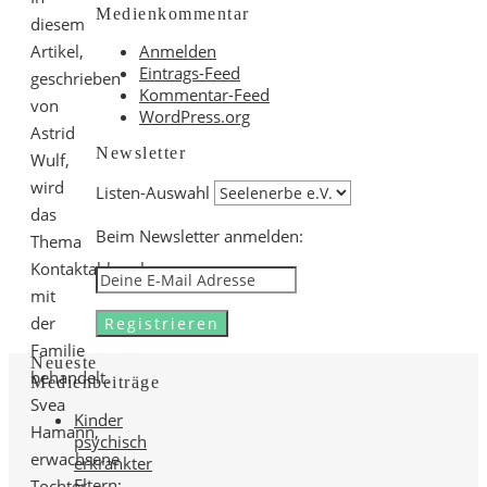
Medienkommentar
diesem
Anmelden
Artikel,
Eintrags-Feed
geschrieben
Kommentar-Feed
von
WordPress.org
Astrid
Newsletter
Wulf,
wird
Listen-Auswahl
das
Beim Newsletter anmelden:
Thema
Kontaktabbruch
mit
der
Familie
Neueste
behandelt.
Medienbeiträge
Svea
Kinder
Hamann,
psychisch
erwachsene
erkrankter
Eltern:
Tochter