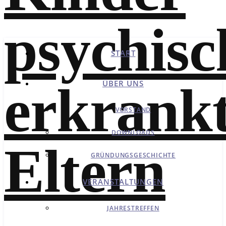
START
ÜBER UNS
VORSTAND
DOWNLOADS
GRÜNDUNGSGESCHICHTE
VERANSTALTUNGEN
JAHRESTREFFEN