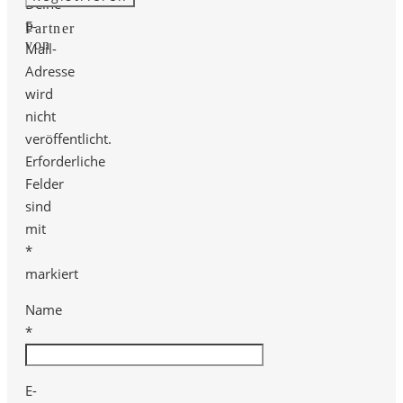
Deine
E-
Partner
von
Mail-
Adresse
wird
nicht
veröffentlicht.
Erforderliche
Felder
sind
mit
*
markiert
Name
*
E-