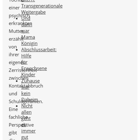
Transgenerationale
einer
Weitergabe
psychisch
Und
erkrankten
dann
war
Mutter,
Mama
erzählt
Königin
von
Abschlussarbeit:
ihrer
Hilfe
für
eigenen
Erwachsene
Zerrissenheit
Kinder
zwischen
Zuhause
Kontaktabbruch
war
kein
und
Daheim
Schuldgefühlen.
Nicht
Eine
allen
fachliche
geht
es
Perspektive
immer
gibt
gut