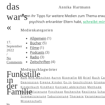
das
Annika Hartmann
war’s
Wenn ihr Tipps für weitere Medien zum Thema erw
psychisch erkrankter Eltern habt,
schreibt mir
«
Medienkategorien
Allgemein
(1)
17.
Bücher
(5)
September
Filme
(1)
2022
Podcasts
(3)
/
Radio
(3)
No
Zeitschriften
(4)
Comments
Medienschlagwörter
Funkstille
in
AOK
APK München
Auryn
Biografie
BR
Brief
Buch
C
Depression
Eigene Kinder
Ex-In
Geschichten
Gliem
der
Kinderbuch
Kindheit
Kontakt abbrechen
Methode
Familie
Parentifizierung
Psychose
Recherche
Resilienz
Sch
Stigmatisierung
Tabuisierung
Therapie
Verantwort
Wissenschaft
In