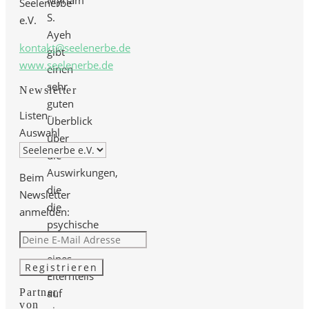
Myriam
Seelenerbe
S.
e.V.
Ayeh
kontakt@seelenerbe.de
gibt
www.seelenerbe.de
einen
sehr
Newsletter
guten
Listen-
Überblick
Auswahl
über
die
Auswirkungen,
Beim
die
Newsletter
die
anmelden:
psychische
Erkrankung
eines
Elternteils
auf
Partner
von