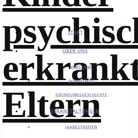
START
ÜBER UNS
VORSTAND
DOWNLOADS
GRÜNDUNGSGESCHICHTE
VERANSTALTUNGEN
JAHRESTREFFEN